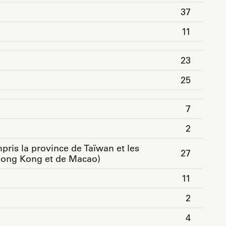
37
11
23
25
7
2
pris la province de Taïwan et les
27
 Hong Kong et de Macao)
11
2
4