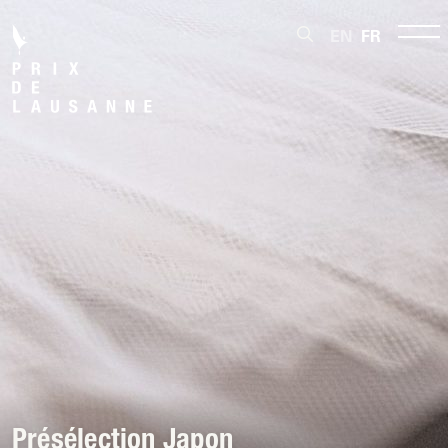
EN
FR
Présélection Japon