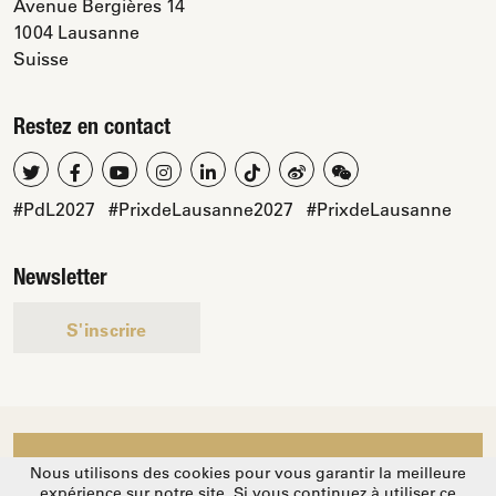
Avenue Bergières 14
1004 Lausanne
Suisse
Restez en contact
#PdL2027
#PrixdeLausanne2027
#PrixdeLausanne
Newsletter
S'inscrire
Nous utilisons des cookies pour vous garantir la meilleure
Soutenez-nous
expérience sur notre site. Si vous continuez à utiliser ce