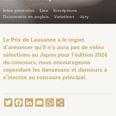
Infos générales
Lieu
Inscriptions
Documents en anglais
Variations
Jury
Le Prix de Lausanne a le regret
d’annoncer qu’il n’y aura pas de vidéo
sélections au Japon pour l’édition 2024
du concours, nous encourageons
cependant les danseuses et danseurs à
s’inscrire au concours principal.
Twitter
Facebook
LinkedIn
Email
WhatsApp
Partager