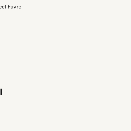
cel Favre
l