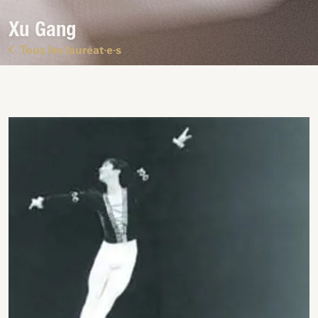
Xu Gang
Tous les lauréat·e·s