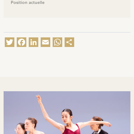
Position actuelle
Twitter
Facebook
LinkedIn
Email
WhatsApp
Partager