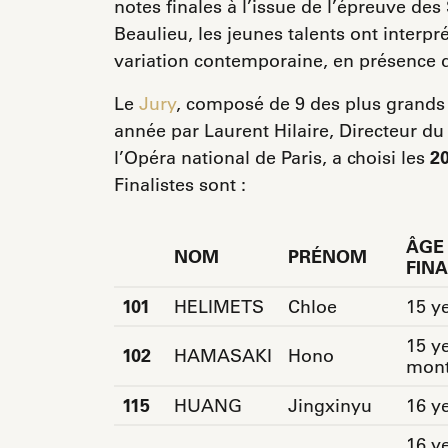
notes finales à l’issue de l’épreuve des
Beaulieu, les jeunes talents ont interpr
variation contemporaine, en présence d
Le
Jury
, composé de 9 des plus grands 
année par Laurent Hilaire, Directeur du 
l’Opéra national de Paris, a choisi les
20
Finalistes sont :
ÂGE
NOM
PRÉNOM
FINA
101
HELIMETS
Chloe
15 y
15 ye
102
HAMASAKI
Hono
mon
115
HUANG
Jingxinyu
16 y
16 ye