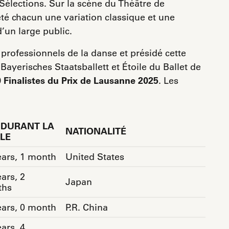
 Sélections. Sur la scène du Théâtre de
été chacun une variation classique et une
’un large public.
professionnels de la danse et présidé cette
Bayerisches Staatsballett et Étoile du Ballet de
 Finalistes du Prix de Lausanne 2025
. Les
 DURANT LA
NATIONALITÉ
LE
ears, 1 month
United States
ars, 2
Japan
ths
ears, 0 month
P.R. China
ars, 4