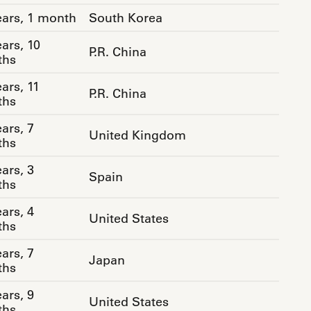
ears, 1 month
South Korea
ars, 10
P.R. China
ths
ars, 11
P.R. China
ths
ars, 7
United Kingdom
ths
ars, 3
Spain
ths
ars, 4
United States
ths
ars, 7
Japan
ths
ars, 9
United States
ths