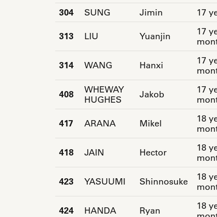
304
SUNG
Jimin
17 y
17 ye
313
LIU
Yuanjin
mon
17 ye
314
WANG
Hanxi
mon
WHEWAY
17 ye
408
Jakob
HUGHES
mon
18 ye
417
ARANA
Mikel
mon
18 ye
418
JAIN
Hector
mon
18 ye
423
YASUUMI
Shinnosuke
mon
18 ye
424
HANDA
Ryan
mon