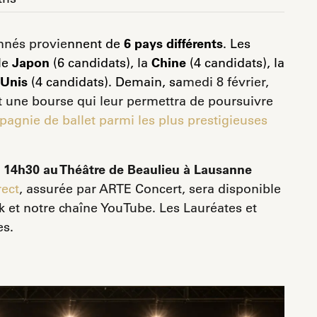
onnés provie
nnent de
6 pays différents
. Les
 le
Japon
(6 candidats), la
Chine
(4 candidats), la
-Unis
(4 candidats). Demain, sa
medi 8 février,
nt une bourse qui leur permettra de poursuivre
agnie de ballet parmi les plus prestigieuses
 à 14h30 au Théâtre de Beaulieu à Lausanne
rect
, assurée par ARTE Concert, sera disponible
k et notre chaîne YouTube. Les Lauréates et
es.