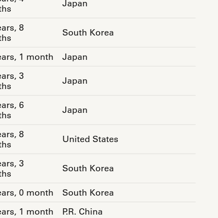
Japan
ths
ars, 8
South Korea
ths
ears, 1 month
Japan
ars, 3
Japan
ths
ars, 6
Japan
ths
ars, 8
United States
ths
ars, 3
South Korea
ths
ears, 0 month
South Korea
ears, 1 month
P.R. China