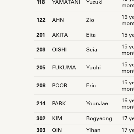
118
YAMATANI
Yuzuki
mon
16 ye
122
AHN
Zio
mon
201
AKITA
Eita
15 y
15 ye
203
OISHI
Seia
mon
15 ye
205
FUKUMA
Yuuhi
mon
15 ye
208
POOR
Eric
mon
16 ye
214
PARK
YounJae
mon
302
KIM
Bogyeong
17 y
303
QIN
Yihan
17 y