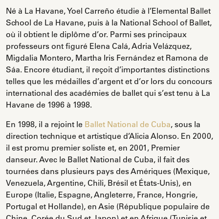
Né à La Havane, Yoel Carreño étudie à l’Elemental Ballet
School de La Havane, puis à la National School of Ballet,
où il obtient le diplôme d’or. Parmi ses principaux
professeurs ont figuré Elena Calá, Adria Velázquez,
Migdalia Montero, Martha Iris Fernández et Ramona de
Sáa. Encore étudiant, il reçoit d’importantes distinctions
telles que les médailles d’argent et d’or lors du concours
international des académies de ballet qui s’est tenu à La
Havane de 1996 à 1998.
En 1998, il a rejoint le
Ballet National de Cuba
, sous la
direction technique et artistique d’Alicia Alonso. En 2000,
il est promu premier soliste et, en 2001, Premier
danseur. Avec le Ballet National de Cuba, il fait des
tournées dans plusieurs pays des Amériques (Mexique,
Venezuela, Argentine, Chili, Brésil et États-Unis), en
Europe (Italie, Espagne, Angleterre, France, Hongrie,
Portugal et Hollande), en Asie (République populaire de
Chine, Corée du Sud et Japon) et en Afrique (Tunisie et