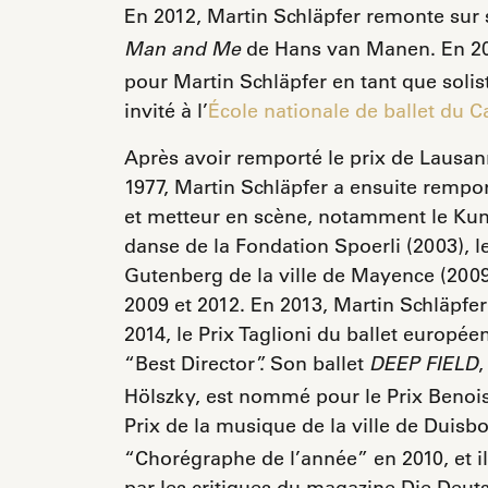
En 2012, Martin Schläpfer remonte sur 
de Hans van Manen. En 20
Man and Me
pour Martin Schläpfer en tant que solist
invité à l’
École nationale de ballet du 
Après avoir remporté le prix de Lausan
1977, Martin Schläpfer a ensuite remp
et metteur en scène, notamment le Kunst
danse de la Fondation Spoerli (2003), l
Gutenberg de la ville de Mayence (2009)
2009 et 2012. En 2013, Martin Schläpfer
2014, le Prix Taglioni du ballet europé
“Best Director”. Son ballet
,
DEEP FIELD
Hölszky, est nommé pour le Prix Benois
Prix de la musique de la ville de Duis
“Chorégraphe de l’année” en 2010, et i
par les critiques du magazine Die Deuts