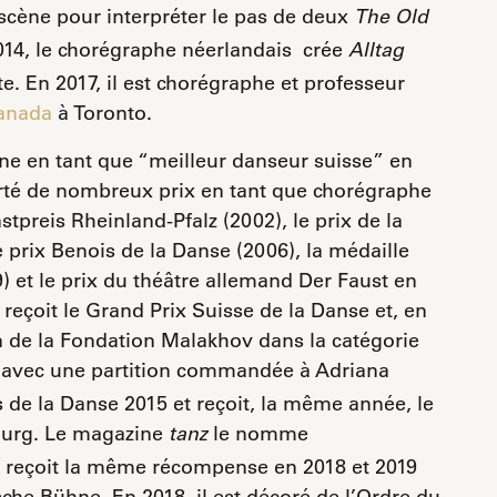
scène pour interpréter le pas de deux
The Old
14, le chorégraphe néerlandais crée
Alltag
e. En 2017, il est chorégraphe et professeur
Canada
à Toronto.
ne en tant que “meilleur danseur suisse” en
orté de nombreux prix en tant que chorégraphe
preis Rheinland-Pfalz (2002), le prix de la
e prix Benois de la Danse (2006), la médaille
 et le prix du théâtre allemand Der Faust en
 reçoit le Grand Prix Suisse de la Danse et, en
en de la Fondation Malakhov dans la catégorie
 avec une partition commandée à Adriana
 de la Danse 2015 et reçoit, la même année, le
bourg. Le magazine
le nomme
tanz
l reçoit la même récompense en 2018 et 2019
che Bühne. En 2018, il est décoré de l’Ordre du