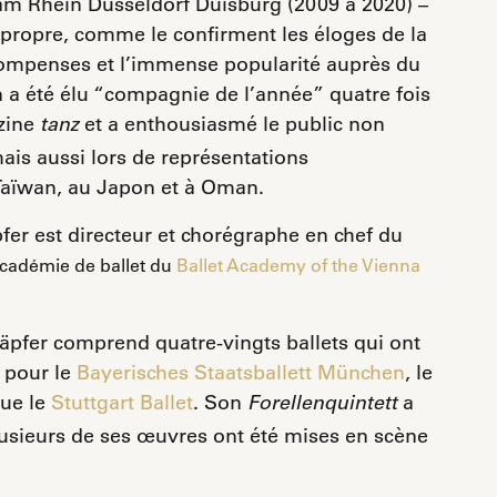
t am Rhein Düsseldorf Duisburg (2009 à 2020) –
propre, comme le confirment les éloges de la
écompenses et l’immense popularité auprès du
n a été élu “compagnie de l’année” quatre fois
azine
et a enthousiasmé le public non
tanz
is aussi lors de représentations
 Taïwan, au Japon et à Oman.
fer est directeur et chorégraphe en chef du
Académie de ballet du
Ballet Academy of the Vienna
äpfer comprend quatre-vingts ballets qui ont
 pour le
Bayerisches Staatsballett München
, le
que le
Stuttgart Ballet
. Son
a
Forellenquintett
 plusieurs de ses œuvres ont été mises en scène