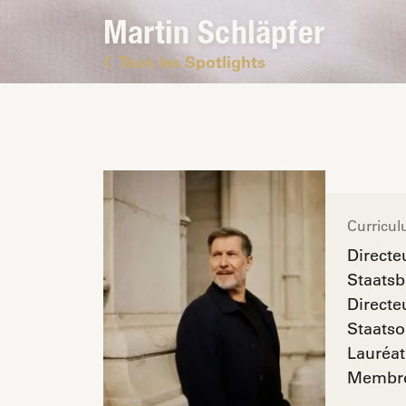
Martin Schläpfer
Tous les Spotlights
Curricul
Directe
Staatsb
Directe
Staatso
Lauréat
Membre 