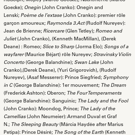
Mopey
Nachtmerrie
Goecke);
(John Cranko): Onegin and
Onegin
Lenski;
(John Cranko): premier rôle
Poème de l’extase
garçon amoureux;
(Rudolf Nureyev):
Raymonda 3.Act
Jean de Brienne;
(Glen Tetley);
Ricercare
Romeo and
(John Cranko), (Kenneth MacMillan), (Derek
Juliet
Deane) : Romeo;
(Jorma Elo);
Slice to Sharp
Songs of a
(Maurice Béjart) rôle Nureyev;
wayfarer
Stravinsky Violin
(George Balanchine);
(John
Concerto
Swan Lake
Cranko),(Derek Deane), (Yuri Grigorovich), (Rudolf
Nureyev), (Asaf Messerer): Prince Siegfried;
Symphony
(George Balanchine): 1er mouvement;
in C
The Dream
(Frederick Ashton): Oberon;
The Four Temperaments
(George Balanchine): Sanguinic;
The Lady and the Fool
(John Cranko): Moondog, Prince;
The Lady of the
(John Neumeier): Armand Duval et Graf
Camellias
N.;
(Márcia Haydée after Marius
The Sleeping Beauty
Petipa): Prince Désiré;
(Kenneth
The Song of the Earth