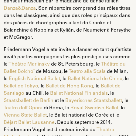
danseur masculin par le magazine de danse italien
Danza&Danza
. Son répertoire comprend des rôles titres
dans les classiques, ainsi que des rôles principaux dans
des pièces de chorégraphes allant de Cranko et
Balanchine à Robbins et Kylián, de Neumeier à Forsythe
et McGregor.
Friedemann Vogel a été invité à danser en tant qu’artiste
invité par les compagnies les plus prestigieuses comme
le
Théâtre Mariinsky
de St. Petersbourg, le
Théâtre du
Ballet Bolchoï
de Moscou, le
Teatro alla Scala
de Milan,
le
English National Ballet
, le
Ballet National de Chine
, le
Ballet de Tokyo
, le
Ballet de Hong Kong
, le
Ballet de
Santiago
au Chili, le
Ballet National Finlandais
, le
Staatsballett de Berlin
et le
Bayerisches Staatsballett
, le
Teatro dell’Opera
di Roma, le
Royal Swedish Ballet
, le
Vienna State Ballet
, le Ballet national de Corée et le
Béjart Ballet Lausanne
. Depuis septembre 2014,
Friedemann Vogel est directeur invité du
Théâtre