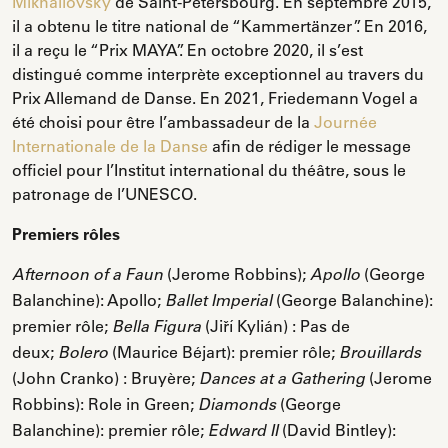
Mikhailovsky
de Saint-Pétersbourg. En septembre 2015,
il a obtenu le titre national de “Kammertänzer”. En 2016,
il a reçu le “Prix MAYA”. En octobre 2020, il s’est
distingué comme interprète exceptionnel au travers du
Prix Allemand de Danse. En 2021, Friedemann Vogel a
été choisi pour être l’ambassadeur de la
Journée
Internationale de la Danse
afin de rédiger le message
officiel pour l’Institut international du théâtre, sous le
patronage de l’UNESCO.
Premiers rôles
(Jerome Robbins);
(George
Afternoon of a Faun
Apollo
Balanchine): Apollo;
(George Balanchine):
Ballet Imperial
premier rôle;
(Jiří Kylián) : Pas de
Bella Figura
deux;
(Maurice Béjart): premier rôle;
Bolero
Brouillards
(John Cranko) : Bruyère;
(Jerome
Dances at a Gathering
Robbins): Role in Green;
(George
Diamonds
Balanchine): premier rôle;
(David Bintley):
Edward II