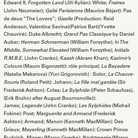
Edward II;
(Jiří Kylián): White;
Forgotten Land
Fratres
(John Neumeier);
(Maurice Béjart): Pas
Gaîté Parisienne
de deux “The Lovers”;
(Production: Reid
Giselle
Anderson, Valentina Savina)(Patrice Bart)(Yvette
Chauviré): Duke Albrecht;
by Daniel
Grand Pas Classique
Auber;
(William Forsythe);
Herman Schmerman
In The
(William Forsythe);
Middle, Somewhat Elevated
Initials
(John Cranko);
(Akram Khan);
R.M.B.E.
Kaash
Kazimir’s
(Mauro Bigonzetti): rôle principal;
Colours
La Bayadere
(Natalia Makarova) (Yuri Grigorovich) : Solor;
La Chauve-
(Roland Petit): Johann;
(Sir
Souris
La fille mal gardée
Frederick Ashton): Colas;
((Peter Schaufuss),
La Sylphide
(Erik Bruhn) after August Bournonville)):
James;
(John Cranko);
(Michail
Legende
Les Sylphides
Fokine): Poet;
(Frederick
Marguerite and Armand
Ashton): Armand;
(Kenneth MacMillan): Des
Manon
Grieux;
(Kenneth MacMillan): Crown Prince
Mayerling
Rudolph,
(Marco Goecke);
(Marco