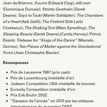
Jean de Brienne;
(Edward Clug);
Source
still.nest
(Dominique Dumais);
(Derek
Strictly Gershwin
Deane);
(Martin Schläpfer);
Taiyō to Tsuki
The Chambers
(Itzik Galili);
(Sidi Larbi
of a Heart
The Firebird
Cherkaoui);
(Marc Spradling);
The Shaking Tent
The
(Derek Deane),(Cyntia Harvey): Prince
Sleeping Beauty
Desiré;
(Marcelo
Tristesse for ”Kings of the Dance”
Gomes);
Two Pieces of Matter against the Gravitational
(Jean Christophe Blavier)
Force
Récompenses
Prix de Lausanne 1997 (prix cash)
Prix de Luxembourg (médaille d’or)
Jackson Competition USA (médaille de bronze)
Eurocity Competition (médaille d’or)
Prix Erik Bruhn 2002
“Danseur de l’année” en 2010 par les critiques
internationaux du magazine TANZ