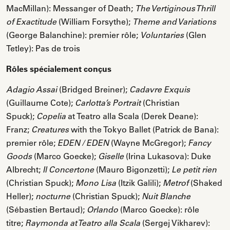
MacMillan): Messanger of Death;
The Vertiginous Thrill
(William Forsythe);
of Exactitude
Theme and Variations
(George Balanchine): premier rôle;
(Glen
Voluntaries
Tetley): Pas de trois
Rôles spécialement conçus
(Bridged Breiner);
Adagio Assai
Cadavre Exquis
(Guillaume Cote);
(Christian
Carlotta’s Portrait
Spuck);
at Teatro alla Scala (Derek Deane):
Copelia
Franz;
with the Tokyo Ballet (Patrick de Bana):
Creatures
premier rôle;
(Wayne McGregor);
EDEN / EDEN
Fancy
(Marco Goecke);
(Irina Lukasova): Duke
Goods
Giselle
Albrecht;
(Mauro Bigonzetti);
Il Concertone
Le petit rien
(Christian Spuck);
(Itzik Galili);
(Shaked
Mono Lisa
Metrof
Heller);
(Christian Spuck);
nocturne
Nuit Blanche
(Sébastien Bertaud);
(Marco Goecke): rôle
Orlando
titre;
(Sergej Vikharev):
Raymonda at Teatro alla Scala