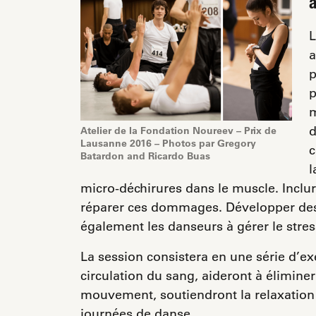
a
L
a
p
p
m
d
Atelier de la Fondation Noureev – Prix de
Lausanne 2016 – Photos par Gregory
c
Batardon and Ricardo Buas
l
micro-déchirures dans le muscle. Inclur
réparer ces dommages. Développer des 
également les danseurs à gérer le stre
La session consistera en une série d’exe
circulation du sang, aideront à éliminer
mouvement, soutiendront la relaxation e
journées de danse.